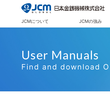
JCMについて
JCMの強み
JCMについて
JCMの強み
JCMの事業
市場と製品
投資家情報
User Manuals
経営方針
業績・財務情
主な事業内容
アクセ
User Manuals
User Manuals
トップメッセージ
業績ハイライ
Find and download O2
ガバナンス
ニュー
中期経営計画
主要財務指標
会社概要
健康経
事業等のリスク
キャッシュ・
沿革
一般事
セグメント情
技術
市場で探す
グロー
機能で
ゲーミング市場
金融・
設備投資額、
グループ組織図
研究開発費
貸借対照表