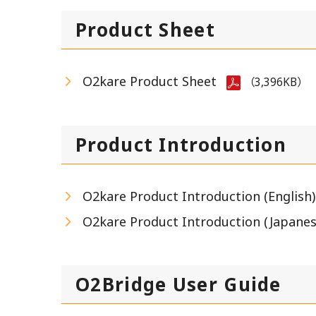
損益計算書
Product Sheet
IRニュース
IRよくあるご
O2kare Product Sheet
（3,396KB）
Product Introduction
O2kare Product Introduction (English
O2kare Product Introduction (Japane
O2Bridge User Guide