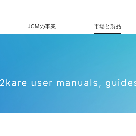
JCMの事業
市場と製品
報
IRライブラリー
株式情報
ス
ト
決算短信・補足説明資料
基本情報
kare user manuals, guides
ス
決算説明会資料
株式の状
営
フロー
有価証券報告書
株主総会
業主行動計画
報
株主通信
利益還元
バル
探す
健全性
生産終了品を探す
流通・交通市場
国内遊技場向機器市場
社長ご挨拶
減価償却費、
統合報告書
株価情報