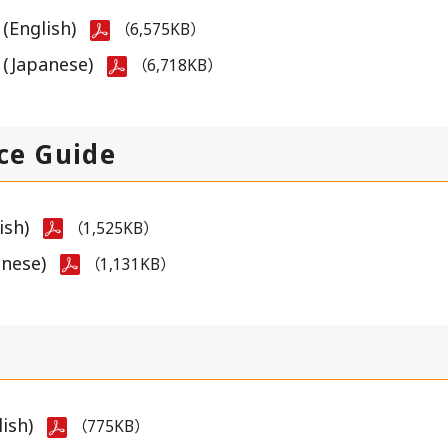
(English)
（6,575KB）
 (Japanese)
（6,718KB）
ce Guide
ish)
（1,525KB）
anese)
（1,131KB）
ish)
（775KB）