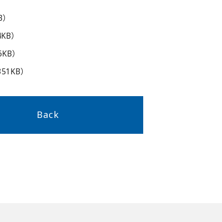
B）
4KB）
6KB）
351KB）
Back