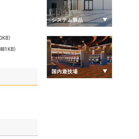
システム製品
60KB）
481KB）
国内遊技場