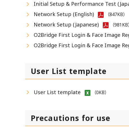
Initial Setup & Performance Test (Jap
Network Setup (English)
（847KB）
Network Setup (Japanese)
（981KB
O2Bridge First Login & Face Image Reg
O2Bridge First Login & Face Image Re
User List template
User List template
（0KB）
Precautions for use