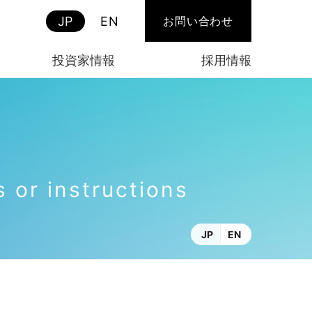
JP
EN
お問い合わせ
投資家情報
採用情報
IRカレンダー
 or instructions
況
JP
EN
について
経営理念