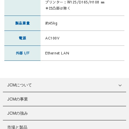
プリンター：W125/D165/H108 ㎜
＊凹凸部は除く
製品重量
約45kg
電源
AC100V
外部 I/F
Ethernet LAN
JCMについて
JCMの事業
JCMの強み
市場と製品