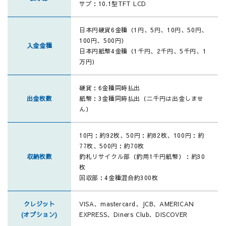
サブ：10.1型TFT LCD
日本円硬貨6金種（1円、5円、10円、50円、
100円、500円）
入金金種
日本円紙幣4金種（1千円、2千円、5千円、1
万円）
硬貨：6金種同時払出
出金枚数
紙幣：3金種同時払出（二千円は出金しませ
ん）
10円：約92枚、50円：約82枚、100円：約
77枚、500円：約70枚
収納枚数
釣札リサイクル部（釣用1千円紙幣）：約30
枚
回収部：4金種混合約300枚
クレジット
VISA、mastercard、JCB、AMERICAN
(オプション)
EXPRESS、Diners Club、DISCOVER