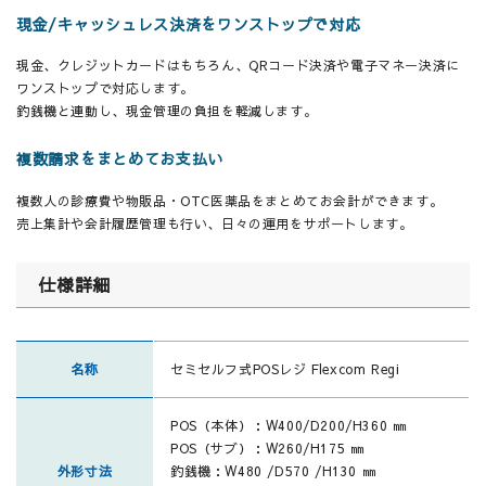
現金/キャッシュレス決済をワンストップで対応
現金、クレジットカードはもちろん、QRコード決済や電子マネー決済に
ワンストップで対応します。
釣銭機と連動し、現金管理の負担を軽減します。
複数請求をまとめてお支払い
複数人の診療費や物販品・OTC医薬品をまとめてお会計ができます。
売上集計や会計履歴管理も行い、日々の運用をサポートします。
仕様詳細
名称
セミセルフ式POSレジ Flexcom Regi
POS（本体）：W400/D200/H360 ㎜
POS（サブ）：W260/H175 ㎜
外形寸法
釣銭機：W480 /D570 /H130 ㎜