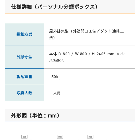
仕様詳細（パーソナル分煙ボックス）
屋外排気型（外壁開口工法／ダクト連結工
排気方式
法）
本体 D 800 / W 800 / H 2405 mm ※ベー
外形寸法
ス板除く
製品重量
150kg
収容人数
一人用
外形図（単位：mm）