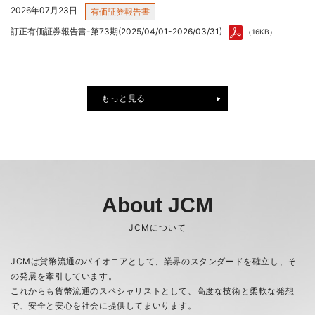
2026年07月23日
有価証券報告書
訂正有価証券報告書-第73期(2025/04/01-2026/03/31)
（16KB）
もっと見る
2026年08月06日
2026年08月07日
その他
決算
2027年３月期 第１四半期決算短信〔日本基準〕（連結）
「令和８年熊本地震」の被害に対する災害義援金拠出について
（349KB）
About JCM
2026年08月05日
PR
JCMについて
2026年07月23日
株主総会
「くるみん認定」取得のお知らせ
第73期定時株主総会招集ご通知及び株主総会資料の一部訂正について
JCMは貨幣流通のパイオニアとして、業界のスタンダードを確立し、そ
（245KB）
の発展を牽引しています。
2026年07月08日
その他
これからも貨幣流通のスペシャリストとして、高度な技術と柔軟な発想
富士通フロンテック株式会社の事業一部譲受の完了について
で、安全と安心を社会に提供してまいります。
2026年07月23日
有価証券報告書