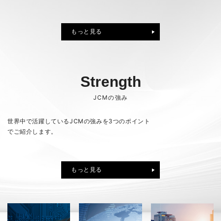
訂正有価証券報告書-第73期(2025/04/01-2026/03/31)
（16KB）
2026年07月08日
PR
セレッソ大阪とのSDGsパートナー契約締結のお知らせ
もっと見る
2026年07月23日
適時開示
譲渡制限付株式報酬としての自己株式の処分に関するお知らせ
2026年03月11日
PR
（221KB）
「健康経営優良法人2026（中小規模法人部門）」に認定
Strength
2026年06月25日
株主総会
JCMの強み
臨時報告書（議決権行使結果）
（18KB）
もっと見る
世界中で活躍しているJCMの強みを3つのポイント
でご紹介します。
もっと見る
もっと見る