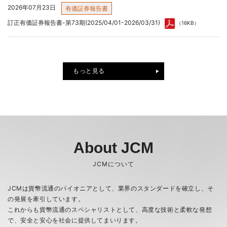
2026年07月23日
有価証券報告書
訂正有価証券報告書-第73期(2025/04/01-2026/03/31)
（16KB）
もっと見る
2026年08月06日
2026年08月07日
その他
決算
2027年３月期 第１四半期決算短信〔日本基準〕（連結）
「令和８年熊本地震」の被害に対する災害義援金拠出について
（349KB）
About JCM
2026年08月05日
PR
JCMについて
2026年07月23日
株主総会
「くるみん認定」取得のお知らせ
第73期定時株主総会招集ご通知及び株主総会資料の一部訂正について
JCMは貨幣流通のパイオニアとして、業界のスタンダードを確立し、そ
（245KB）
の発展を牽引しています。
2026年07月08日
その他
これからも貨幣流通のスペシャリストとして、高度な技術と柔軟な発想
富士通フロンテック株式会社の事業一部譲受の完了について
で、安全と安心を社会に提供してまいります。
2026年07月23日
有価証券報告書