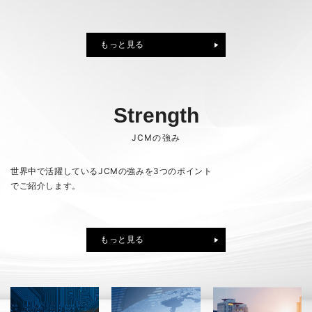
訂正有価証券報告書-第73期(2025/04/01-2026/03/31)
（16KB）
2026年07月08日
PR
セレッソ大阪とのSDGsパートナー契約締結のお知らせ
もっと見る
2026年07月23日
適時開示
譲渡制限付株式報酬としての自己株式の処分に関するお知らせ
2026年03月11日
PR
（221KB）
「健康経営優良法人2026（中小規模法人部門）」に認定
Strength
2026年06月25日
株主総会
JCMの強み
臨時報告書（議決権行使結果）
（18KB）
もっと見る
世界中で活躍しているJCMの強みを3つのポイント
でご紹介します。
もっと見る
もっと見る